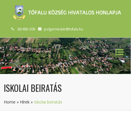
36/480-309
polgarmester@tofalu.hu
ISKOLAI BEIRATÁS
Home
»
Hírek
»
Iskolai beiratás