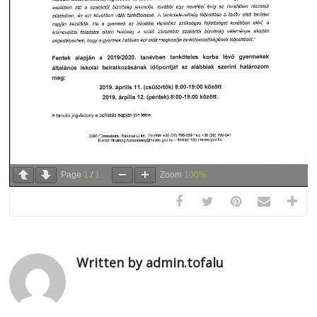
Page
1
/
1
Zoom
100%
Written by admin.tofalu