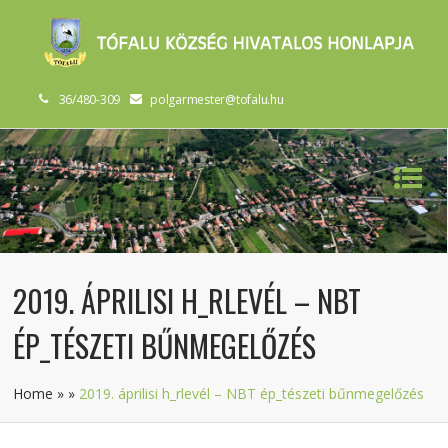
36/480-309
polgarmester@tofalu.hu
2019. ÁPRILISI H_RLEVÉL – NBT
ÉP_TÉSZETI BŰNMEGELŐZÉS
Home
»
»
2019. áprilisi h_rlevél – NBT ép_tészeti bűnmegelőzés