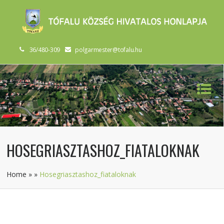
36/480-309
polgarmester@tofalu.hu
HOSEGRIASZTASHOZ_FIATALOKNAK
Home
»
»
Hosegriasztashoz_fiataloknak