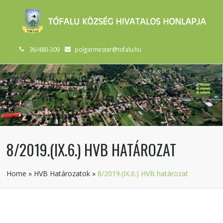
36/480-309
polgarmester@tofalu.hu
8/2019.(IX.6.) HVB HATÁROZAT
Home
»
HVB Határozatok
»
8/2019.(IX.6.) HVB határozat