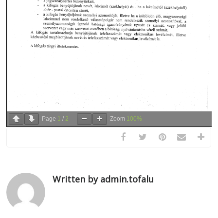
Page
1
/
2
Zoom
100%
Written by admin.tofalu