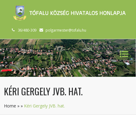
36/480-309
polgarmester@tofalu.hu
KÉRI GERGELY JVB. HAT.
Home
»
»
Kéri Gergely JVB. hat.