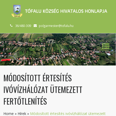
36/480-309
polgarmester@tofalu.hu
MÓDOSÍTOTT ÉRTESÍTÉS
IVÓVÍZHÁLÓZAT ÜTEMEZETT
FERTŐTLENÍTÉS
Home
»
Hírek
»
Módosított értesítés ivóvízhálózat ütemezett