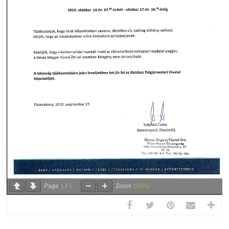
Page
1
/
1
Zoom
100%