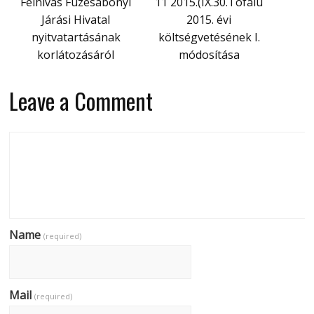
Felhívás Füzesabonyi
11 2015.(IX.30.Tófalu
Járási Hivatal
2015. évi
nyitvatartásának
költségvetésének I.
korlátozásáról
módosítása
Leave a Comment
Name
(required)
Mail
(required)