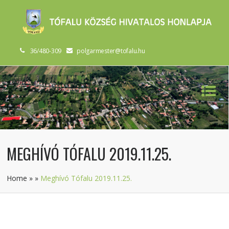
36/480-309
polgarmester@tofalu.hu
MEGHÍVÓ TÓFALU 2019.11.25.
Home
»
»
Meghívó Tófalu 2019.11.25.