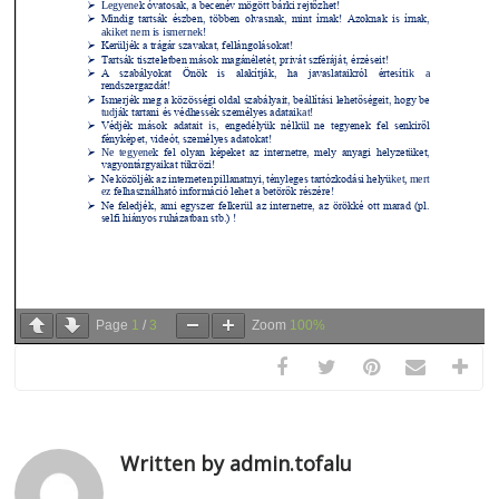
Page
1
/
3
Zoom
100%
Written by admin.tofalu