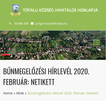
36/480-309
polgarmester@tofalu.hu
BŰNMEGELŐZÉSI HÍRLEVÉL 2020.
FEBRUÁR: NETIKETT
Home
»
Hírek
»
Bűnmegelőzési Hírlevél 2020. február: Netikett