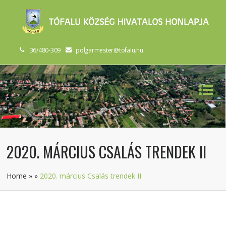
36/480-309
polgarmester@tofalu.hu
2020. MÁRCIUS CSALÁS TRENDEK II
Home
»
»
2020. március Csalás trendek II