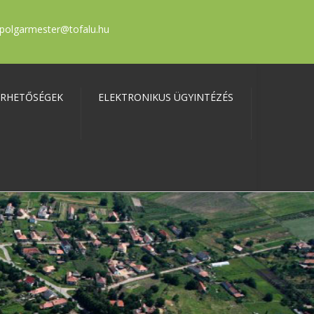
polgarmester@tofalu.hu
ÉRHETŐSÉGEK
ELEKTRONIKUS ÜGYINTÉZÉS