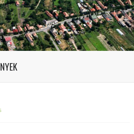
ÉNYEK
S