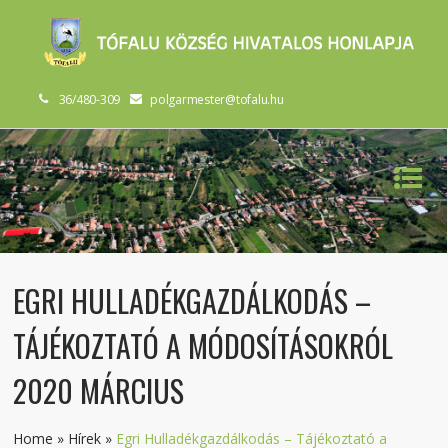
36/480-309
polgarmester@tofalu.hu
EGRI HULLADÉKGAZDÁLKODÁS –
TÁJÉKOZTATÓ A MÓDOSÍTÁSOKRÓL
2020 MÁRCIUS
Home
»
Hírek
»
Egri Hulladékgazdálkodás – Tájékoztató a