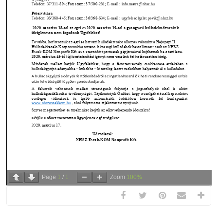
Page
1
/
1
Zoom
100%