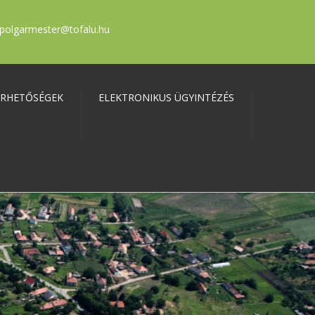
polgarmester@tofalu.hu
ÉRHETŐSÉGEK
ELEKTRONIKUS ÜGYINTÉZÉS