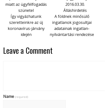
miatt az ügyfélfogadás
2016.03.30.
szünetel
Álláshirdetés
Így vigyázhatunk
A földnek minősülő
szeretteinkre az új
ingatlanok jogosultjai
koronavírus-járvány
adatainak ingatlan-
idején
nyilvántartási rendezése
Leave a Comment
Name
(required)