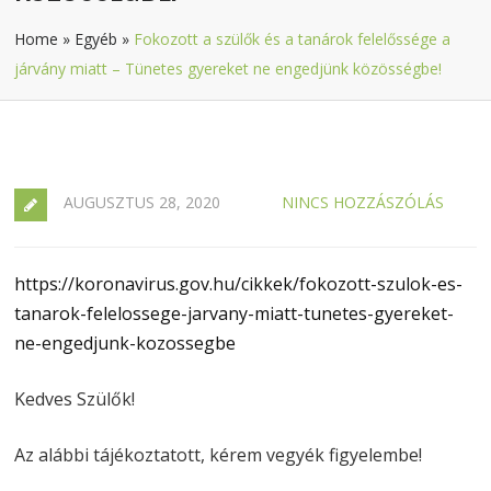
Home
»
Egyéb
»
Fokozott a szülők és a tanárok felelőssége a
járvány miatt – Tünetes gyereket ne engedjünk közösségbe!
AUGUSZTUS 28, 2020
NINCS HOZZÁSZÓLÁS
https://koronavirus.gov.hu/cikkek/fokozott-szulok-es-
tanarok-felelossege-jarvany-miatt-tunetes-gyereket-
ne-engedjunk-kozossegbe
Kedves Szülők!
Az alábbi tájékoztatott, kérem vegyék figyelembe!