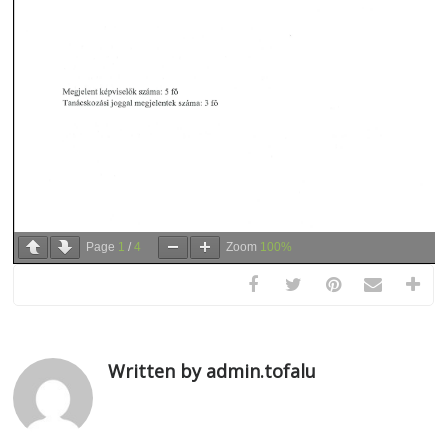
Page
1
/
4
Zoom
100%
Written by admin.tofalu