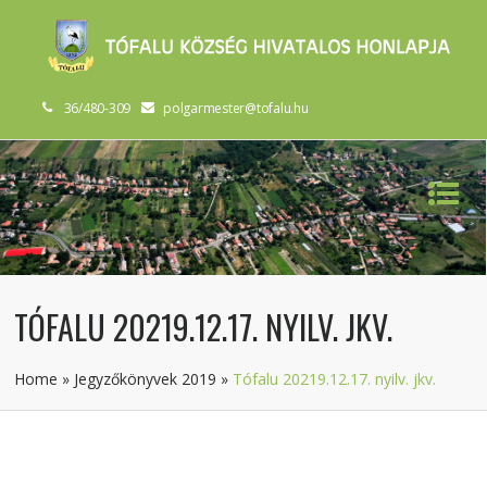
36/480-309
polgarmester@tofalu.hu
TÓFALU 20219.12.17. NYILV. JKV.
Home
»
Jegyzőkönyvek 2019
»
Tófalu 20219.12.17. nyilv. jkv.