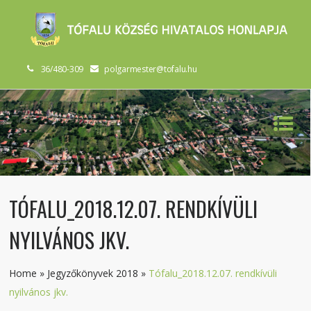
36/480-309
polgarmester@tofalu.hu
TÓFALU_2018.12.07. RENDKÍVÜLI
NYILVÁNOS JKV.
Home
»
Jegyzőkönyvek 2018
»
Tófalu_2018.12.07. rendkívüli
nyilvános jkv.