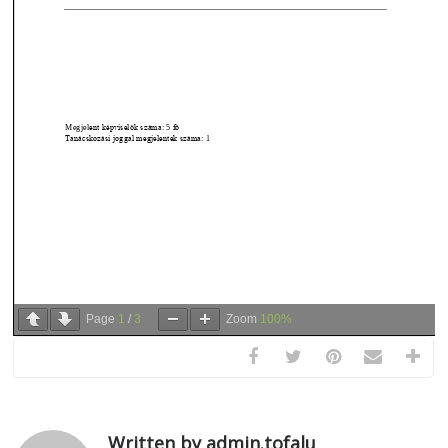
Page
1
/
3
Zoom
100%
Written by admin.tofalu