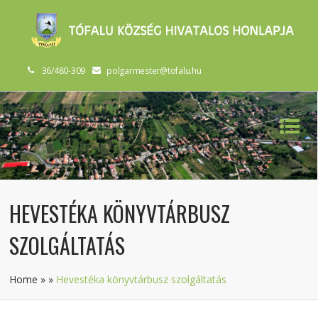
36/480-309
polgarmester@tofalu.hu
HEVESTÉKA KÖNYVTÁRBUSZ
SZOLGÁLTATÁS
Home
»
»
Hevestéka könyvtárbusz szolgáltatás