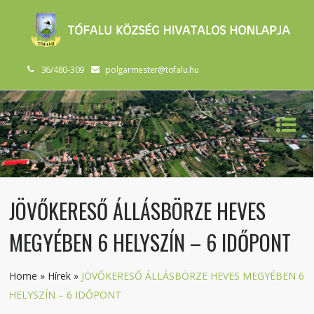
36/480-309
polgarmester@tofalu.hu
JÖVŐKERESŐ ÁLLÁSBÖRZE HEVES
MEGYÉBEN 6 HELYSZÍN – 6 IDŐPONT
Home
»
Hírek
»
JÖVŐKERESŐ ÁLLÁSBÖRZE HEVES MEGYÉBEN 6
HELYSZÍN – 6 IDŐPONT