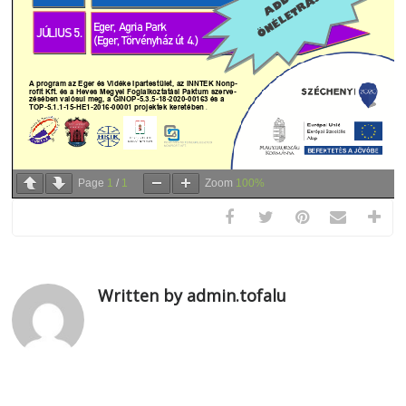
Page
1
/
1
Zoom
100%
Written by admin.tofalu