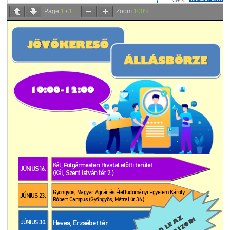
Page
1
/
1
Zoom
100%