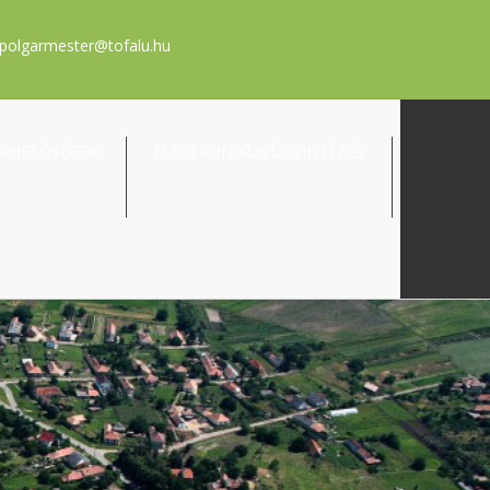
polgarmester@tofalu.hu
ÉRHETŐSÉGEK
ELEKTRONIKUS ÜGYINTÉZÉS