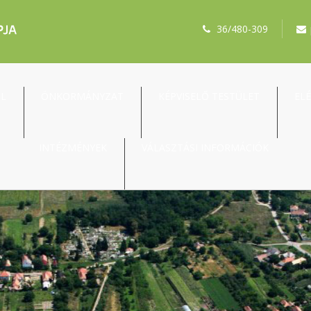
36/480-309
ŐL
ÖNKORMÁNYZAT
KÉPVISELŐ TESTÜLET
EL
INTÉZMÉNYEK
VÁLASZTÁSI INFORMÁCIÓK