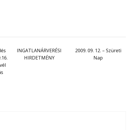
lés
INGATLANÁRVERÉSI
2009. 09. 12. – Szüreti
.16.
HIRDETMÉNY
Nap
vél
ás