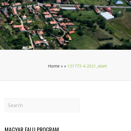
Home
»
»
131773-4-2021_alairt
MAGYAR FALU PROGRAM