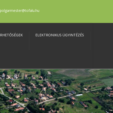
polgarmester@tofalu.hu
ÉRHETŐSÉGEK
ELEKTRONIKUS ÜGYINTÉZÉS