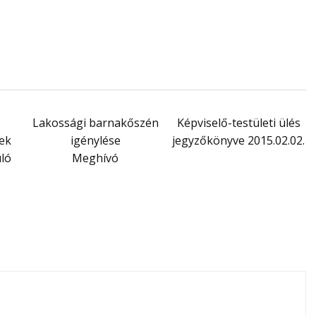
Lakossági barnakőszén
Képviselő-testületi ülés
ek
igénylése
jegyzőkönyve 2015.02.02.
uló
Meghívó