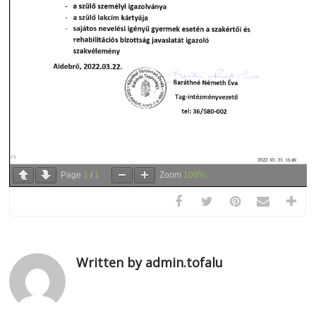
Page
1
/
1
Zoom
100%
Written by admin.tofalu