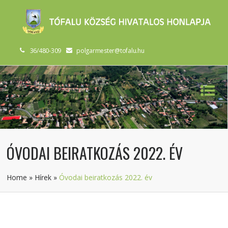
36/480-309
polgarmester@tofalu.hu
ÓVODAI BEIRATKOZÁS 2022. ÉV
Home
»
Hírek
»
Óvodai beiratkozás 2022. év