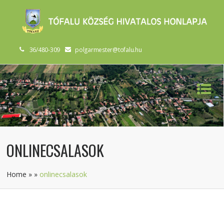
36/480-309
polgarmester@tofalu.hu
ONLINECSALASOK
Home
»
»
onlinecsalasok