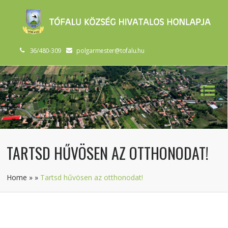
36/480-309
polgarmester@tofalu.hu
TARTSD HŰVÖSEN AZ OTTHONODAT!
Home
»
»
Tartsd hűvösen az otthonodat!