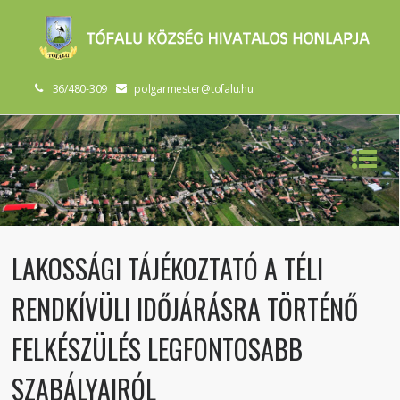
36/480-309
polgarmester@tofalu.hu
LAKOSSÁGI TÁJÉKOZTATÓ A TÉLI
RENDKÍVÜLI IDŐJÁRÁSRA TÖRTÉNŐ
FELKÉSZÜLÉS LEGFONTOSABB
SZABÁLYAIRÓL