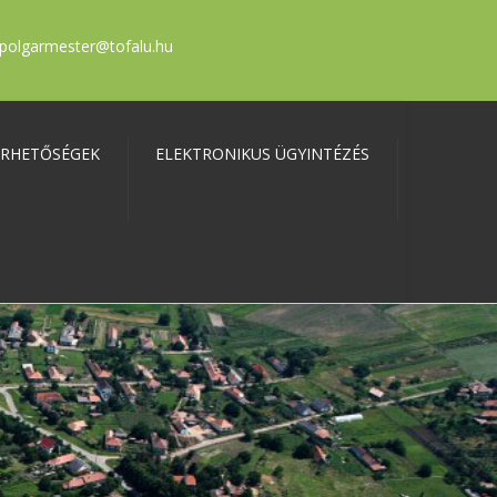
polgarmester@tofalu.hu
ÉRHETŐSÉGEK
ELEKTRONIKUS ÜGYINTÉZÉS