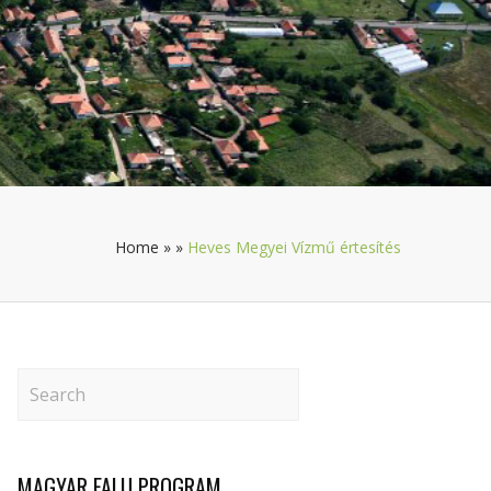
Home
»
»
Heves Megyei Vízmű értesítés
MAGYAR FALU PROGRAM