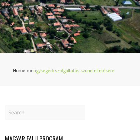
Home
»
»
ügysegédi szolgáltatás szüneteltetésére
MAGYAR FALU PROGRAM