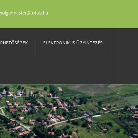
polgarmester@tofalu.hu
ÉRHETŐSÉGEK
ELEKTRONIKUS ÜGYINTÉZÉS