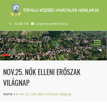
36/480-309
polgarmester@tofalu.hu
NOV.25. NŐK ELLENI ERŐSZAK
VILÁGNAP
Home
»
»
nov.25. nők elleni erőszak világnap