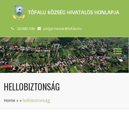
36/480-309
polgarmester@tofalu.hu
HELLOBIZTONSÁG
Home
»
»
hellobiztonság