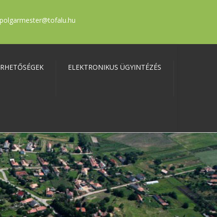
polgarmester@tofalu.hu
ÉRHETŐSÉGEK
ELEKTRONIKUS ÜGYINTÉZÉS