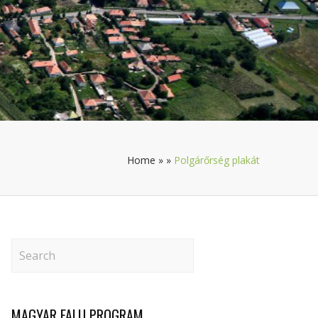
Home
»
»
Polgárőrség plakát
MAGYAR FALU PROGRAM