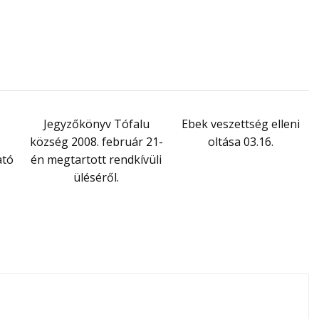
Jegyzőkönyv Tófalu
Ebek veszettség elleni
község 2008. február 21-
oltása 03.16.
ató
én megtartott rendkívüli
üléséről.