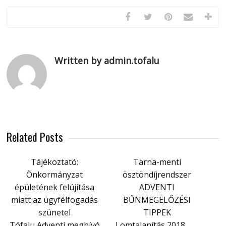
Written by admin.tofalu
Related Posts
Tájékoztató:
Tarna-menti
Önkormányzat
ösztöndíjrendszer
épületének felújítása
ADVENTI
miatt az ügyfélfogadás
BŰNMEGELŐZÉSI
szünetel
TIPPEK
Tófalu Adventi meghívó
Lomtalanítás 2018