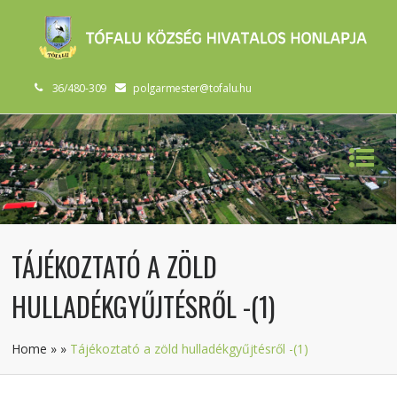
36/480-309
polgarmester@tofalu.hu
TÁJÉKOZTATÓ A ZÖLD
HULLADÉKGYŰJTÉSRŐL -(1)
Home
»
»
Tájékoztató a zöld hulladékgyűjtésről -(1)