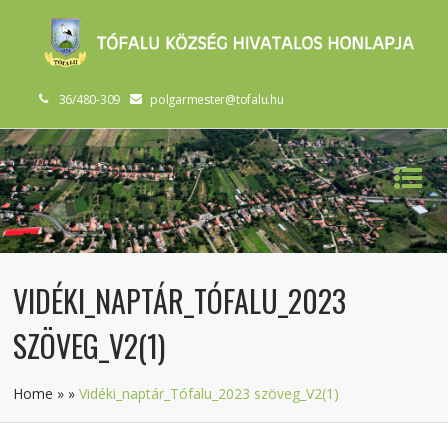
36/480-309
polgarmester@tofalu.hu
VIDÉKI_NAPTÁR_TÓFALU_2023
SZÖVEG_V2(1)
Home
»
»
Vidéki_naptár_Tófalu_2023 szöveg_V2(1)