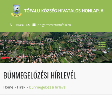
36/480-309
polgarmester@tofalu.hu
BŰNMEGELŐZÉSI HÍRLEVÉL
Home
»
Hírek
»
Bűnmegelőzési hírlevél