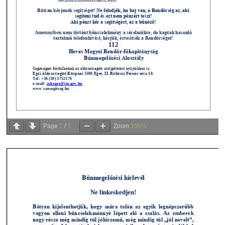
Page
1
/
1
Zoom
100%