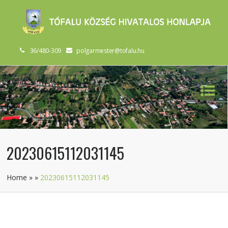
36/480-309
polgarmester@tofalu.hu
20230615112031145
Home
»
»
20230615112031145