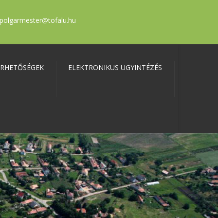
polgarmester@tofalu.hu
ÉRHETŐSÉGEK
ELEKTRONIKUS ÜGYINTÉZÉS