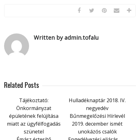
Written by admin.tofalu
Related Posts
Tájékoztató:
Hulladéknaptár 2018. IV.
Önkormányzat
negyedév
épületének felújítása
Bűnmegelőzési Hírlevél
miatt az ügyfélfogadás
2019. december ismét
szünetel
unokázós csalók
Émász értesítő
Engedélyezési eljárás