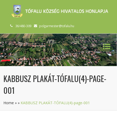
36/480-309
polgarmester@tofalu.hu
KABBUSZ PLAKÁT-TÓFALU(4)-PAGE-
001
Home
»
»
KABBUSZ PLAKÁT-TÓFALU(4)-page-001