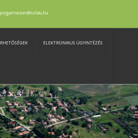
polgarmester@tofalu.hu
ÉRHETŐSÉGEK
ELEKTRONIKUS ÜGYINTÉZÉS