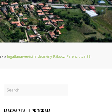
ek
»
Ingatlanárverési hirdetmény Rákóczi Ferenc utca 39,
MAGYAR FALU PROGRAM