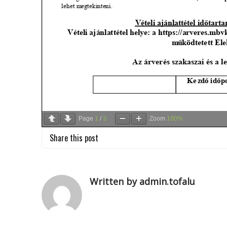
Page
1
/
3
Zoom
100%
Share this post
Written by admin.tofalu