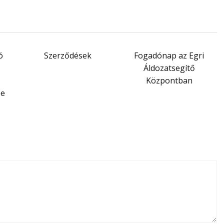
ó
Szerződések
Fogadónap az Egri
Áldozatsegítő
Központban
pe