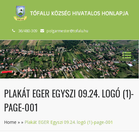
36/480-309
polgarmester@tofalu.hu
PLAKÁT EGER EGYSZI 09.24. LOGÓ (1)-
PAGE-001
Home
»
»
Plakát EGER Egyszi 09.24. logó (1)-page-001