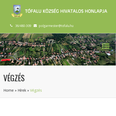
36/480-309
polgarmester@tofalu.hu
VÉGZÉS
Home
»
Hírek
»
Végzés