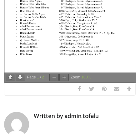
Page
1
/
2
Zoom
100%
Written by admin.tofalu