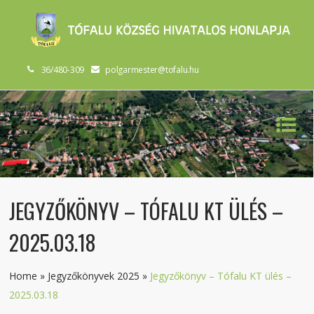
36/480-309
polgarmester@tofalu.hu
JEGYZŐKÖNYV – TÓFALU KT ÜLÉS –
2025.03.18
Home
»
Jegyzőkönyvek 2025
»
Jegyzőkönyv – Tófalu KT ülés –
2025.03.18