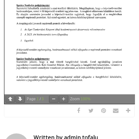
Page
1
/
3
Zoom
100%
Written by admin.tofalu