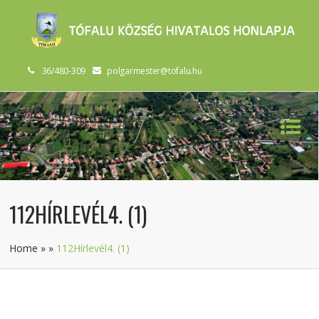
36/480-309
polgarmester@tofalu.hu
112HÍRLEVÉL4. (1)
Home
»
»
112Hírlevél4. (1)