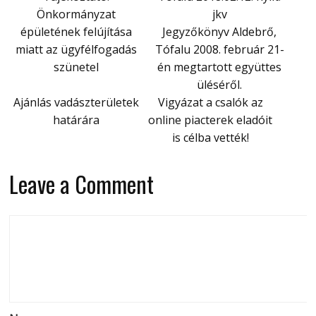
Önkormányzat
jkv
épületének felújítása
Jegyzőkönyv Aldebrő,
miatt az ügyfélfogadás
Tófalu 2008. február 21-
szünetel
én megtartott együttes
üléséről.
Ajánlás vadászterületek
Vigyázat a csalók az
határára
online piacterek eladóit
is célba vették!
Leave a Comment