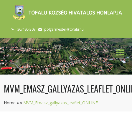
36/480-309
polgarmester@tofalu.hu
MVM_EMASZ_GALLYAZAS_LEAFLET_ONLI
Home
»
»
MVM_Emasz_gallyazas_leaflet_ONLINE