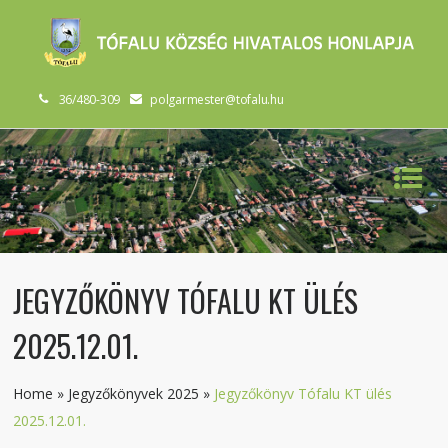
36/480-309
polgarmester@tofalu.hu
JEGYZŐKÖNYV TÓFALU KT ÜLÉS
2025.12.01.
Home
»
Jegyzőkönyvek 2025
»
Jegyzőkönyv Tófalu KT ülés
2025.12.01.