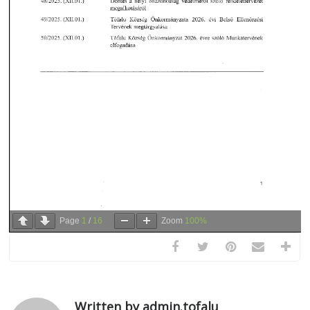
Page
1
/
16
Zoom
100%
Written by admin.tofalu