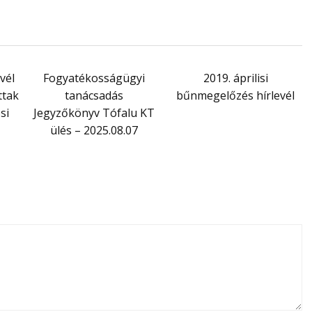
vél
Fogyatékosságügyi
2019. áprilisi
ttak
tanácsadás
bűnmegelőzés hírlevél
si
Jegyzőkönyv Tófalu KT
ülés – 2025.08.07