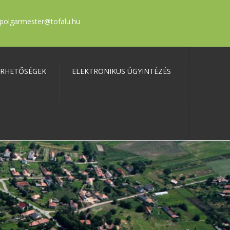
polgarmester@tofalu.hu
ÉRHETŐSÉGEK
ELEKTRONIKUS ÜGYINTÉZÉS