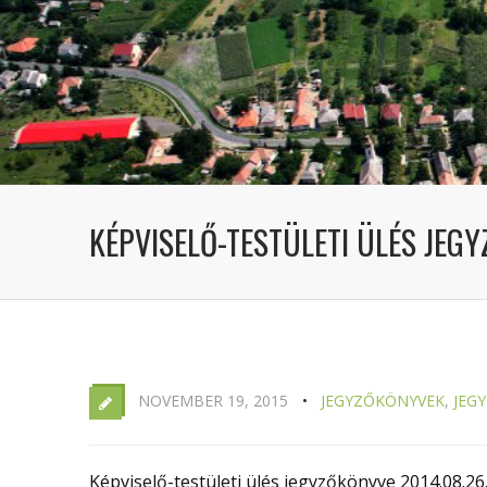
KÉPVISELŐ-TESTÜLETI ÜLÉS JEGY
NOVEMBER 19, 2015
JEGYZŐKÖNYVEK
,
JEG
Képviselő-testületi ülés jegyzőkönyve 2014.08.26