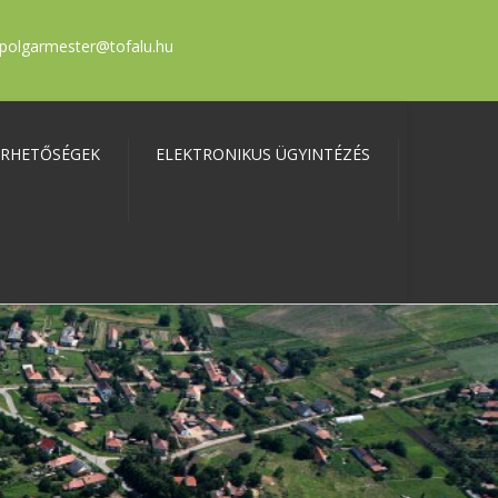
polgarmester@tofalu.hu
ÉRHETŐSÉGEK
ELEKTRONIKUS ÜGYINTÉZÉS