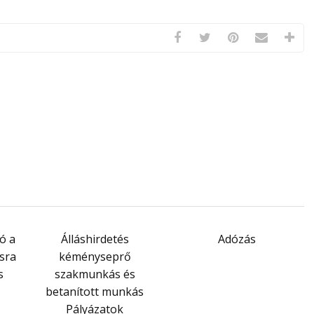
ó a
Álláshirdetés
Adózás
ásra
kéményseprő
s
szakmunkás és
betanított munkás
Pályázatok