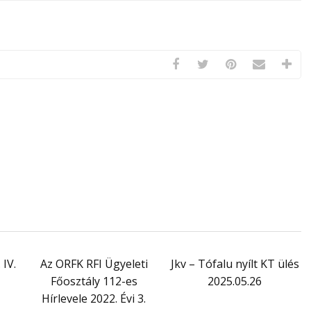
 IV.
Az ORFK RFI Ügyeleti
Jkv – Tófalu nyílt KT ülés
Főosztály 112-es
2025.05.26
Hírlevele 2022. Évi 3.