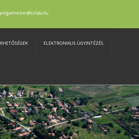
polgarmester@tofalu.hu
ÉRHETŐSÉGEK
ELEKTRONIKUS ÜGYINTÉZÉS