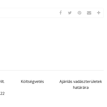
lt.
Költségvetés
Ajánlás vadászterületek
határára
022