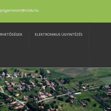
polgarmester@tofalu.hu
ÉRHETŐSÉGEK
ELEKTRONIKUS ÜGYINTÉZÉS