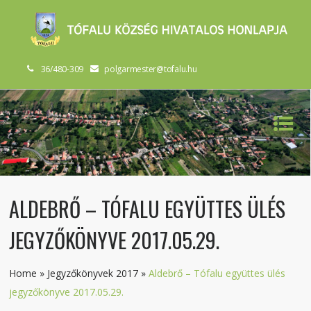
36/480-309
polgarmester@tofalu.hu
ALDEBRŐ – TÓFALU EGYÜTTES ÜLÉS
JEGYZŐKÖNYVE 2017.05.29.
Home
»
Jegyzőkönyvek 2017
»
Aldebrő – Tófalu együttes ülés
jegyzőkönyve 2017.05.29.