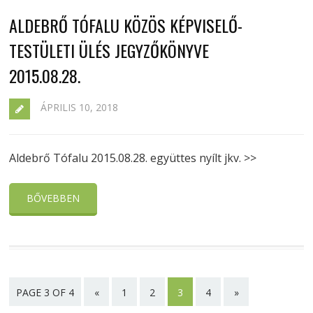
ALDEBRŐ TÓFALU KÖZÖS KÉPVISELŐ-
TESTÜLETI ÜLÉS JEGYZŐKÖNYVE
2015.08.28.
ÁPRILIS 10, 2018
Aldebrő Tófalu 2015.08.28. együttes nyílt jkv. >>
BŐVEBBEN
PAGE 3 OF 4
«
1
2
3
4
»