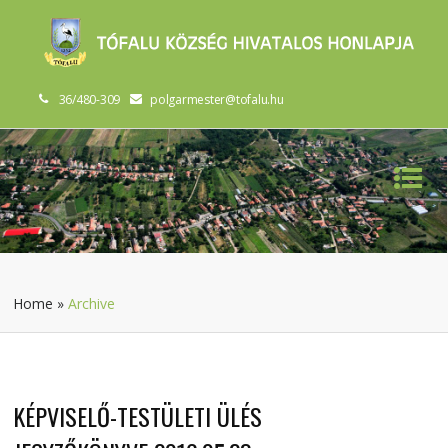
36/480-309
polgarmester@tofalu.hu
Home
»
Archive
KÉPVISELŐ-TESTÜLETI ÜLÉS