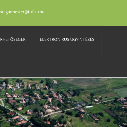
polgarmester@tofalu.hu
ÉRHETŐSÉGEK
ELEKTRONIKUS ÜGYINTÉZÉS