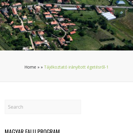
Home
»
»
Tájékoztató irányított égetésről-1
MAGYAR FALU PROGRAM