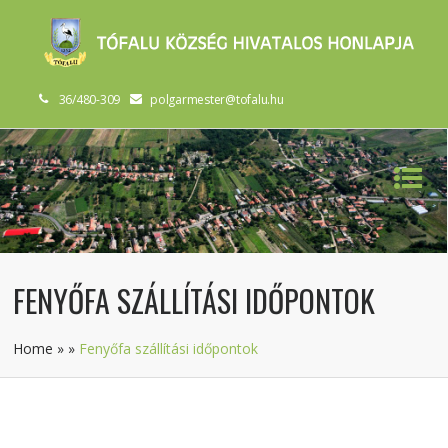
36/480-309
polgarmester@tofalu.hu
FENYŐFA SZÁLLÍTÁSI IDŐPONTOK
Home
»
»
Fenyőfa szállítási időpontok