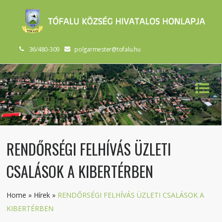
36/480-309
polgarmester@tofalu.hu
RENDŐRSÉGI FELHÍVÁS ÜZLETI
CSALÁSOK A KIBERTÉRBEN
Home
»
Hírek
»
RENDŐRSÉGI FELHÍVÁS ÜZLETI CSALÁSOK A
KIBERTÉRBEN