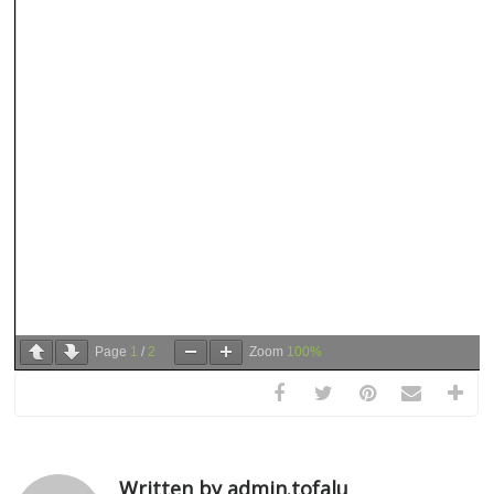
Page
1
/
2
Zoom
100%
Written by admin.tofalu