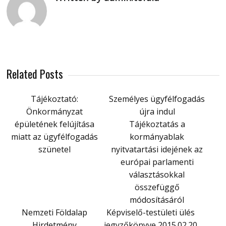
Related Posts
Tájékoztató:
Személyes ügyfélfogadás
Önkormányzat
újra indul
épületének felújítása
Tájékoztatás a
miatt az ügyfélfogadás
kormányablak
szünetel
nyitvatartási idejének az
európai parlamenti
választásokkal
összefüggő
módosításáról
Nemzeti Földalap
Képviselő-testületi ülés
Hirdetmény
jegyzőkönyve 2015.02.20